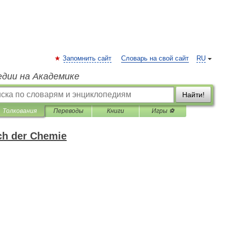
Запомнить сайт
Словарь на свой сайт
RU
едии на Академике
Найти!
Толкования
Переводы
Книги
Игры ⚽
ch der Chemie