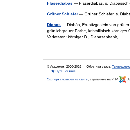
Flaserdiabas
— Flaserdiabas, s. Diabassc
Grüner Schiefer
— Grüner Schiefer, s. Dia
Diabas
— Diabās, Eruptivgestein von grüner 
grünlichgrauer Farbe, kristallinisch körniges
Varietäten: körniger D., Diabasaphanit,… 
© Академик, 2000-2026
Обратная связь:
Техподдерж
👣 Путешествия
Экспорт словарей на сайты
, сделанные на PHP,
Jo