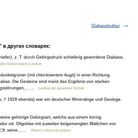
Diabasstruktur
" в других словарях:
iefer), z. T. durch Gebirgsdruck schieferig gewordene Diabase,
ßes Konversations-Lexikon
unkelgrüner (mit chloritisiertem Augit) in einer Richtung
iabas. Die Gesteine sind meist das Ergebnis von starken
irgsstörungen,… …
Lexikon der gesamten Technik
au; † 1928 ebenda) war ein deutscher Mineraloge und Geologe.
teine gehörige Gebirgsart, welche aus einem körnig
ador od. Oligoklas mit zuweilen beigemengten Blättchen von
,8–2,9; seine… …
Pierer's Universal-Lexikon