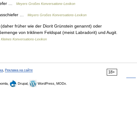
hiefer …
Meyers Großes Konversations-Lexikon
basschiefer …
Meyers Großes Konversations-Lexikon
(daher früher wie der Diorit Grünstein genannt) oder
 Gemenge von triklinem Feldspat (meist Labradorit) und Augit.
…
Kleines Konversations-Lexikon
ка
,
Реклама на сайте
18+
omla,
Drupal,
WordPress, MODx.