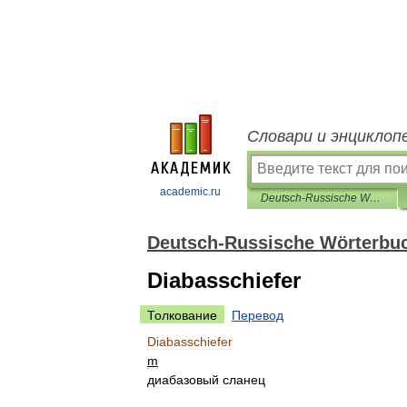
Словари и энциклоп
academic.ru
Deutsch-Russische Wörterbuch der Chemie
Deutsch-Russische Wörterbu
Diabasschiefer
Толкование
Перевод
Diabasschiefer
m
диабазовый
сланец