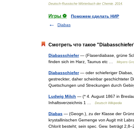
Deutsch
-
Russische
Wörterbuch
der
Chemie
.
2014
.
Игры ⚽
Поможем сделать НИР
Diabas
Смотреть что такое "Diabasschiefer
Diabasschiefer
— (Flaserdiabase, grüne Sch
finden sich im Harz, Taunus etc …
Meyers Gro
Diabasschiefer
— oder schieferiger Diabas, d
gestreckter, daher scheinbar geschichteter D
Quetschungen und Streckungen durch Geb
Ludwig Milch
— (* 4. August 1867 in Bresl
Inhaltsverzeichnis 1 …
Deutsch Wikipedia
Diabas
— (Geogn.), zu der Klasse der Grüns
krystallinischen Gemenge von Augit mit Labr
Chlorit besteht; sein spec. Gew. beträgt 2